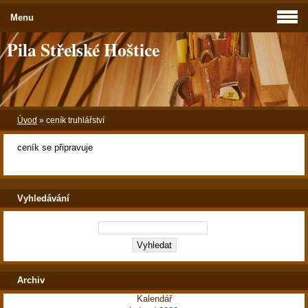
Menu
Pila Střelské Hoštice
Úvod
»
ceník truhlářství
ceník se připravuje
Vyhledávání
Archiv
Kalendář