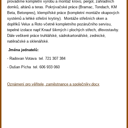
provádíme kompletní výrobu a montáž krovů, pergol, zahradních
domků, altánů a teras. Pokrývačské práce (Bramac, Tondach, KM
Beta, Betonpres), klempířské práce (kompletní montáže okapových
systémů a lehké střešní krytiny). Montáže střešních oken a
doplňků Velux a Roto včetně kompletního pozáručního servisu,
tepelné izolace např.Knauf šikmých i plochých střech, dřevostavby.
Dále veškeré práce truhlářské, sádrokartonářské, zednické,
natěračské a sklenářské.
Jména jednatelů:
- Radovan Votava tel. 721 307 384
- Dušan Pícha tel. 606 933 060
Oznámení pro věřitele, zaměstnance a společníky.docx