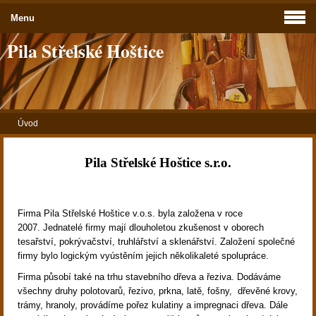
Menu
Pila Střelské Hoštice
Úvod
Pila Střelské Hoštice s.r.o.
Firma Pila Střelské Hoštice v.o.s. byla založena v roce
2007. Jednatelé firmy mají dlouholetou zkušenost v oborech
tesařství, pokrývačství, truhlářství a sklenářství. Založení společné
firmy bylo logickým vyústěním jejich několikaleté spolupráce.
Firma působí také na trhu stavebního dřeva a řeziva. Dodáváme
všechny druhy polotovarů, řezivo, prkna, latě, fošny, dřevěné krovy,
trámy, hranoly, provádíme pořez kulatiny a impregnaci dřeva. Dále