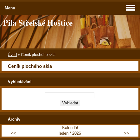
Menu
Pila Střelské Hoštice
Úvod
»
Ceník plochého skla
Ceník plochého skla
Vyhledávání
Archiv
Kalendář
<<
leden / 2026
>>