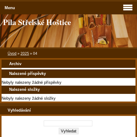
Menu
Pila Střelské Hoštice
Úvod
»
2025
»
04
Archiv
Nalezené příspěvky
Nebyly nalezeny žádné příspěvky
Nalezené složky
Nebyly nalezeny žádné složky
Vyhledávání